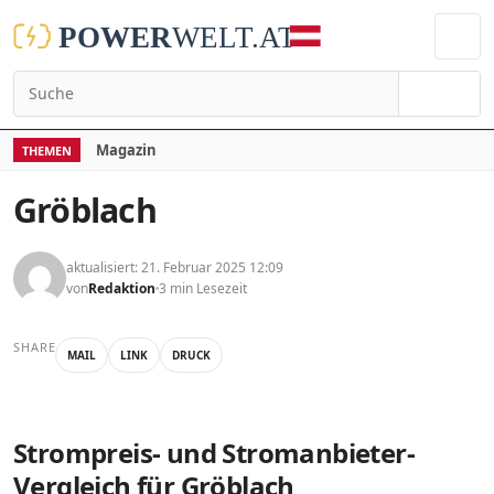
Suchen
Magazin
THEMEN
Gröblach
aktualisiert: 21. Februar 2025 12:09
von
Redaktion
3 min Lesezeit
SHARE
MAIL
LINK
DRUCK
Strompreis- und Stromanbieter-
Vergleich für Gröblach