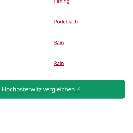
f
Fiming
Podeblach
Rain
Rain
in Hochosterwitz vergleichen ⚡️