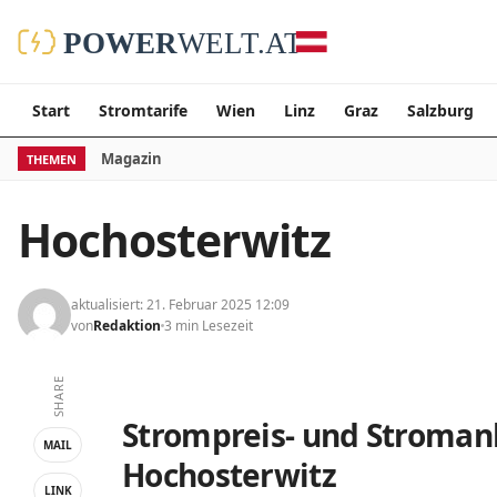
Start
Stromtarife
Wien
Linz
Graz
Salzburg
Magazin
THEMEN
Hochosterwitz
aktualisiert: 21. Februar 2025 12:09
von
Redaktion
3 min Lesezeit
SHARE
Strompreis- und Stromanb
MAIL
Hochosterwitz
LINK