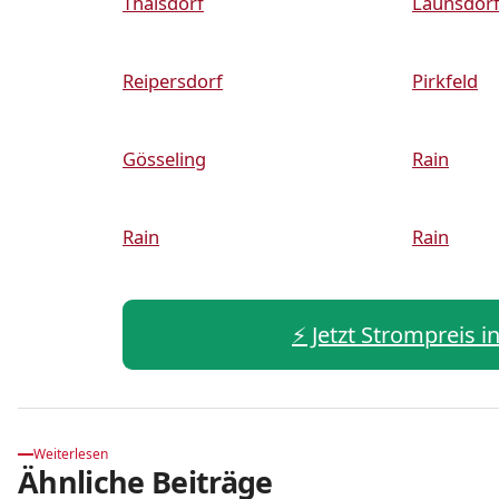
Thalsdorf
Launsdor
Reipersdorf
Pirkfeld
Gösseling
Rain
Rain
Rain
⚡️ Jetzt Strompreis 
Weiterlesen
Ähnliche Beiträge