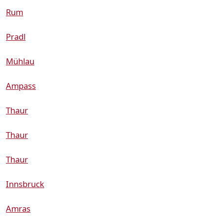
Rum
Pradl
Mühlau
Ampass
Thaur
Thaur
Thaur
Innsbruck
Amras