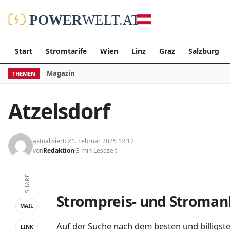
Start
Stromtarife
Wien
Linz
Graz
Salzburg
Magazin
THEMEN
Atzelsdorf
aktualisiert: 21. Februar 2025 12:12
von
Redaktion
3 min Lesezeit
SHARE
Strompreis- und Stromanb
MAIL
Auf der Suche nach dem besten und billigste
LINK