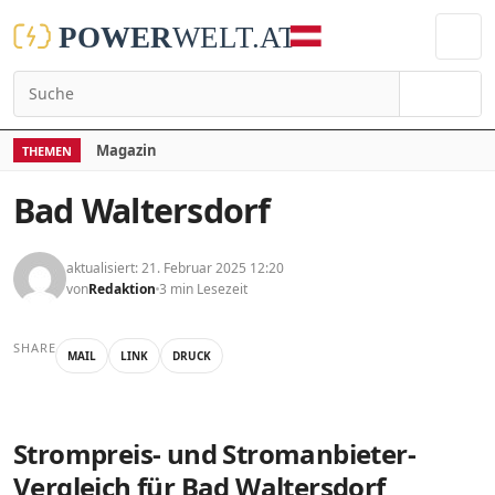
Suchen
Magazin
THEMEN
Bad Waltersdorf
aktualisiert: 21. Februar 2025 12:20
von
Redaktion
3 min Lesezeit
SHARE
MAIL
LINK
DRUCK
Strompreis- und Stromanbieter-
Vergleich für Bad Waltersdorf