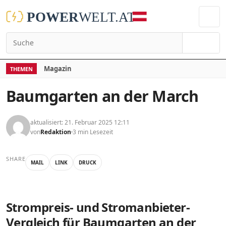
Suchen
Magazin
THEMEN
Baumgarten an der March
aktualisiert: 21. Februar 2025 12:11
von
Redaktion
3 min Lesezeit
SHARE
MAIL
LINK
DRUCK
Strompreis- und Stromanbieter-
Vergleich für Baumgarten an der