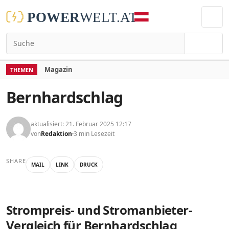
Suchen
Magazin
THEMEN
Bernhardschlag
aktualisiert: 21. Februar 2025 12:17
von
Redaktion
3 min Lesezeit
SHARE
MAIL
LINK
DRUCK
Strompreis- und Stromanbieter-
Vergleich für Bernhardschlag