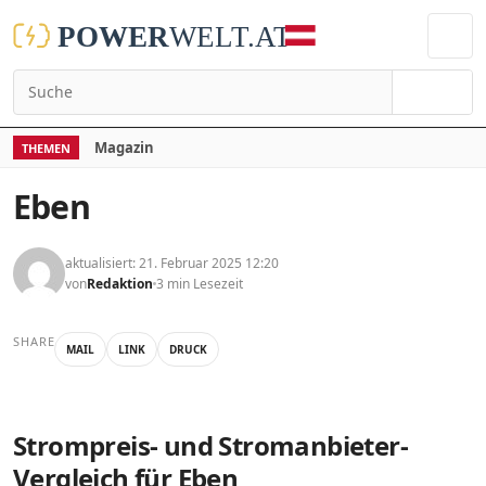
Suchen
Magazin
THEMEN
Eben
aktualisiert: 21. Februar 2025 12:20
von
Redaktion
3 min Lesezeit
SHARE
MAIL
LINK
DRUCK
Strompreis- und Stromanbieter-
Vergleich für Eben