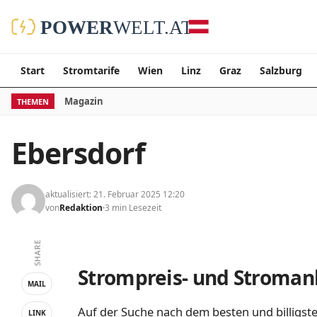
Start
Stromtarife
Wien
Linz
Graz
Salzburg
Magazin
THEMEN
Ebersdorf
aktualisiert: 21. Februar 2025 12:20
von
Redaktion
3 min Lesezeit
SHARE
Strompreis- und Stromanb
MAIL
Auf der Suche nach dem besten und billigste
LINK