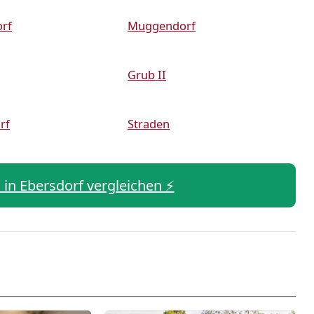
rf
Muggendorf
Grub II
rf
Straden
s in Ebersdorf vergleichen ⚡️