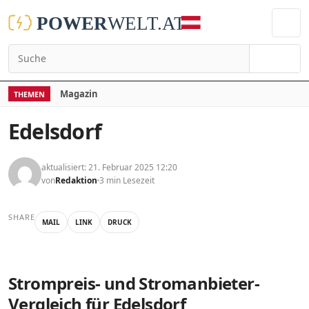
Suchen
Magazin
THEMEN
Edelsdorf
aktualisiert: 21. Februar 2025 12:20
von
Redaktion
3 min Lesezeit
SHARE
MAIL
LINK
DRUCK
Strompreis- und Stromanbieter-
Vergleich für Edelsdorf