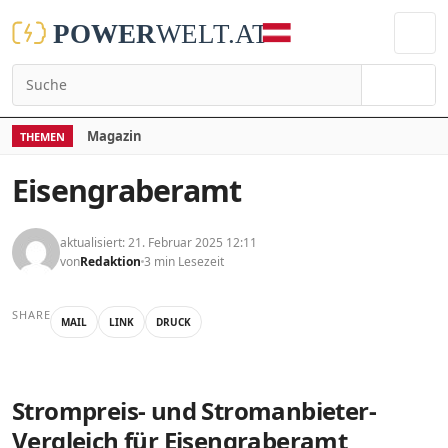
Suchen
Magazin
THEMEN
Eisengraberamt
aktualisiert: 21. Februar 2025 12:11
von
Redaktion
3 min Lesezeit
SHARE
MAIL
LINK
DRUCK
Strompreis- und Stromanbieter-
Vergleich für Eisengraberamt