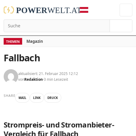
Suchen
Magazin
THEMEN
Fallbach
aktualisiert: 21. Februar 2025 12:12
von
Redaktion
3 min Lesezeit
SHARE
MAIL
LINK
DRUCK
Strompreis- und Stromanbieter-
Vergleich für Fallbach