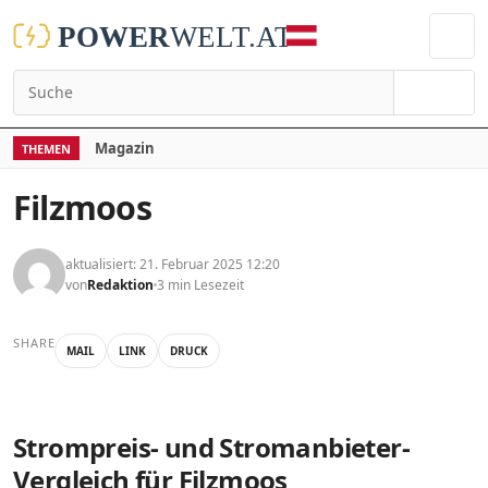
Suchen
Magazin
THEMEN
Filzmoos
aktualisiert: 21. Februar 2025 12:20
von
Redaktion
3 min Lesezeit
SHARE
MAIL
LINK
DRUCK
Strompreis- und Stromanbieter-
Vergleich für Filzmoos