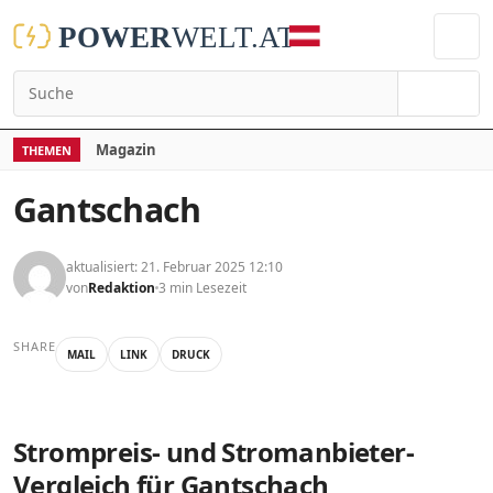
Suchen
Magazin
THEMEN
Gantschach
aktualisiert: 21. Februar 2025 12:10
von
Redaktion
3 min Lesezeit
SHARE
MAIL
LINK
DRUCK
Strompreis- und Stromanbieter-
Vergleich für Gantschach