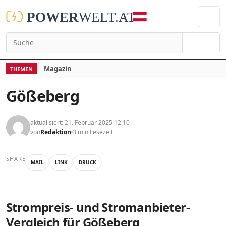
Suchen
Magazin
THEMEN
Gößeberg
aktualisiert: 21. Februar 2025 12:10
von
Redaktion
3 min Lesezeit
SHARE
MAIL
LINK
DRUCK
Strompreis- und Stromanbieter-
Vergleich für Gößeberg