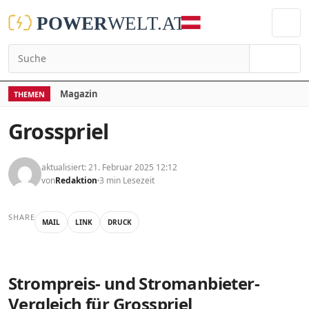
Suchen
Magazin
THEMEN
Grosspriel
aktualisiert: 21. Februar 2025 12:12
von
Redaktion
3 min Lesezeit
SHARE
MAIL
LINK
DRUCK
Strompreis- und Stromanbieter-
Vergleich für Grosspriel