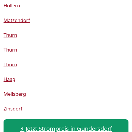
Hollern
Matzendorf
Thurn
Thurn
Thurn
Haag
Meilsberg
Zinsdorf
⚡️ Jetzt Strompreis in Gundersdorf