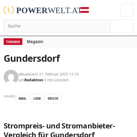
Suchen
Magazin
THEMEN
Gundersdorf
aktualisiert: 21. Februar 2025 12:10
von
Redaktion
3 min Lesezeit
SHARE
MAIL
LINK
DRUCK
Strompreis- und Stromanbieter-
Vergleich für Gundersdorf