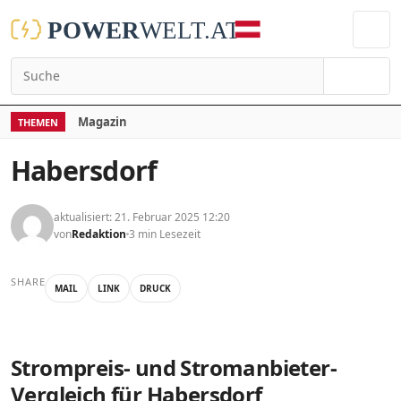
Suchen
Magazin
THEMEN
Habersdorf
aktualisiert: 21. Februar 2025 12:20
von
Redaktion
3 min Lesezeit
SHARE
MAIL
LINK
DRUCK
Strompreis- und Stromanbieter-
Vergleich für Habersdorf