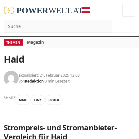
Suchen
Magazin
THEMEN
Haid
aktualisiert: 21. Februar 2025 12:08
von
Redaktion
3 min Lesezeit
SHARE
MAIL
LINK
DRUCK
Strompreis- und Stromanbieter-
Vergleich für Haid