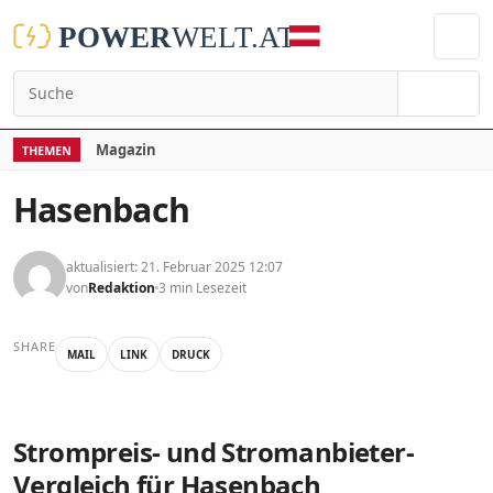
Suchen
Magazin
THEMEN
Hasenbach
aktualisiert: 21. Februar 2025 12:07
von
Redaktion
3 min Lesezeit
SHARE
MAIL
LINK
DRUCK
Strompreis- und Stromanbieter-
Vergleich für Hasenbach