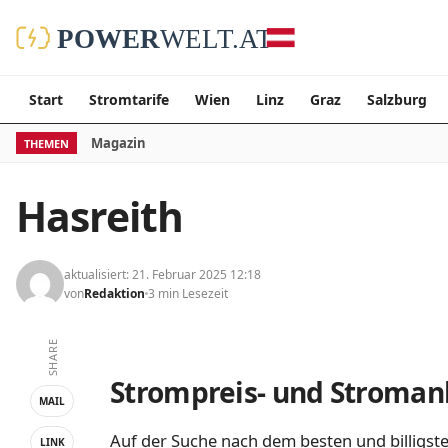
Start
Stromtarife
Wien
Linz
Graz
Salzburg
Magazin
THEMEN
Hasreith
aktualisiert: 21. Februar 2025 12:18
von
Redaktion
3 min Lesezeit
SHARE
Strompreis- und Stromanb
MAIL
Auf der Suche nach dem besten und billigste
LINK