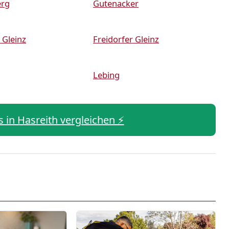
erg
Gutenacker
 Gleinz
Freidorfer Gleinz
Lebing
s in Hasreith vergleichen ⚡️