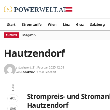
Start
Stromtarife
Wien
Linz
Graz
Salzburg
Magazin
THEMEN
Hautzendorf
aktualisiert: 21. Februar 2025 12:08
von
Redaktion
3 min Lesezeit
SHARE
Strompreis- und Stromanb
MAIL
Hautzendorf
LINK