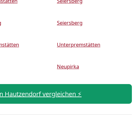
stätten
Seiersberg
g
Seiersberg
mstätten
Unterpremstätten
Neupirka
 in Hautzendorf vergleichen ⚡️