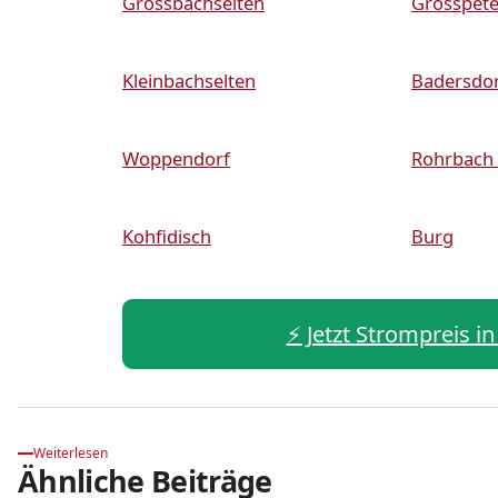
Grossbachselten
Grosspete
Kleinbachselten
Badersdo
Woppendorf
Rohrbach 
Kohfidisch
Burg
⚡️ Jetzt Strompreis i
Weiterlesen
Ähnliche Beiträge