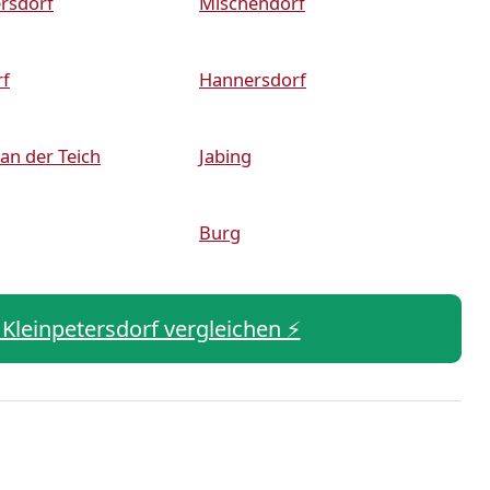
rsdorf
Mischendorf
rf
Hannersdorf
an der Teich
Jabing
Burg
n Kleinpetersdorf vergleichen ⚡️