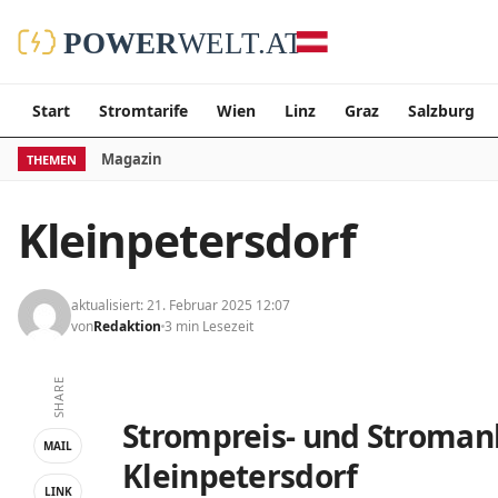
Start
Stromtarife
Wien
Linz
Graz
Salzburg
Magazin
THEMEN
Kleinpetersdorf
aktualisiert: 21. Februar 2025 12:07
von
Redaktion
3 min Lesezeit
SHARE
Strompreis- und Stromanb
MAIL
Kleinpetersdorf
LINK