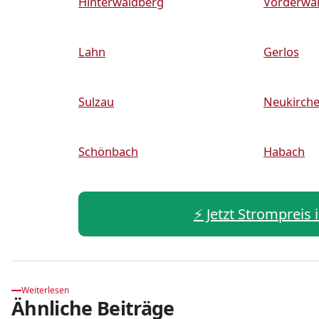
Hinterwaldberg
Vorderwa
Lahn
Gerlos
Sulzau
Neukirch
Schönbach
Habach
⚡️ Jetzt Strompreis 
Weiterlesen
Ähnliche Beiträge