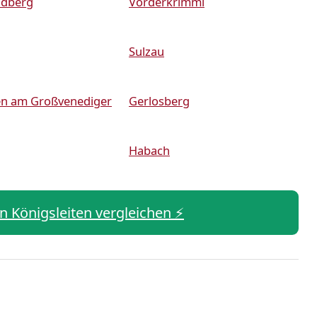
ldberg
Vorderkrimml
Sulzau
en am Großvenediger
Gerlosberg
Habach
in Königsleiten vergleichen ⚡️