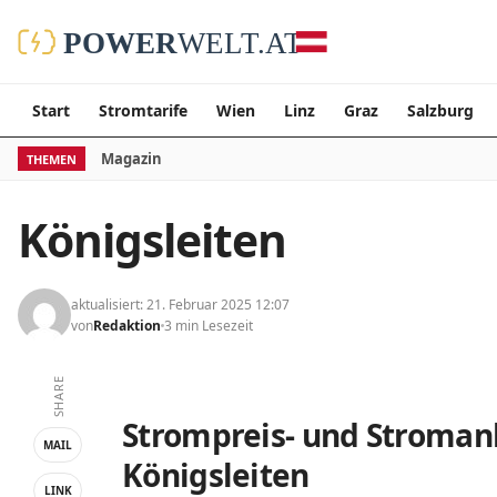
Start
Stromtarife
Wien
Linz
Graz
Salzburg
Magazin
THEMEN
Königsleiten
aktualisiert: 21. Februar 2025 12:07
von
Redaktion
3 min Lesezeit
SHARE
Strompreis- und Stromanb
MAIL
Königsleiten
LINK