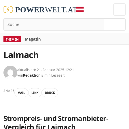
Suchen
Magazin
THEMEN
Laimach
aktualisiert: 21. Februar 2025 12:21
von
Redaktion
3 min Lesezeit
SHARE
MAIL
LINK
DRUCK
Strompreis- und Stromanbieter-
Vergleich für Laimach