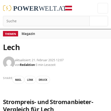
Suchen
Magazin
THEMEN
Lech
aktualisiert: 21. Februar 2025 12:07
von
Redaktion
3 min Lesezeit
SHARE
MAIL
LINK
DRUCK
Strompreis- und Stromanbieter-
Vergleich für Lech