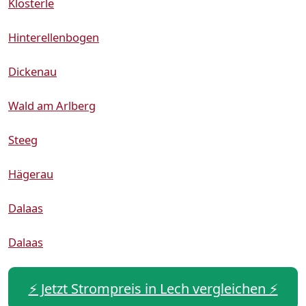
Klösterle
Hinterellenbogen
Dickenau
Wald am Arlberg
Steeg
Hägerau
Dalaas
Dalaas
⚡️ Jetzt Strompreis in Lech vergleichen ⚡️