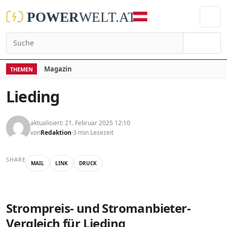
Suchen
Magazin
THEMEN
Lieding
aktualisiert: 21. Februar 2025 12:10
von
Redaktion
3 min Lesezeit
SHARE
MAIL
LINK
DRUCK
Strompreis- und Stromanbieter-
Vergleich für Lieding