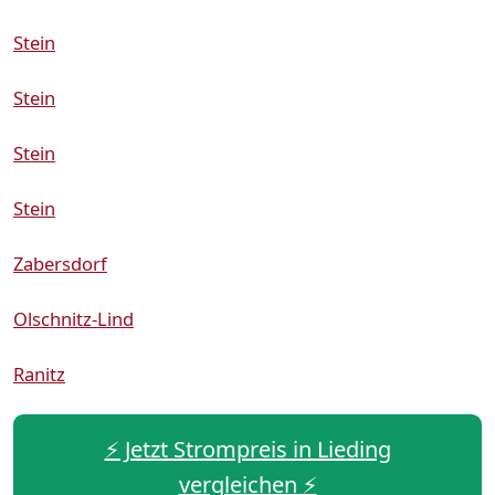
Stein
Stein
Stein
Stein
Zabersdorf
Olschnitz-Lind
Ranitz
⚡️ Jetzt Strompreis in Lieding
vergleichen ⚡️