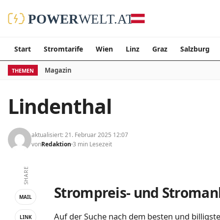
Start
Stromtarife
Wien
Linz
Graz
Salzburg
Magazin
THEMEN
Lindenthal
aktualisiert: 21. Februar 2025 12:07
von
Redaktion
3 min Lesezeit
SHARE
Strompreis- und Stromanb
MAIL
Auf der Suche nach dem besten und billigste
LINK