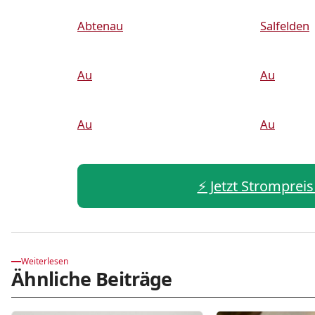
Abtenau
Salfelden
Au
Au
Au
Au
⚡️ Jetzt Strompreis
Weiterlesen
Ähnliche Beiträge