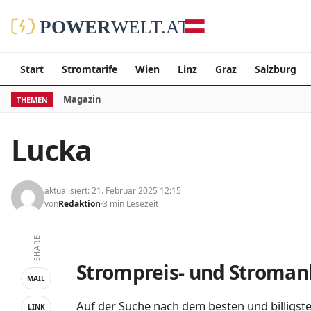
Start
Stromtarife
Wien
Linz
Graz
Salzburg
Magazin
THEMEN
Lucka
aktualisiert: 21. Februar 2025 12:15
von
Redaktion
3 min Lesezeit
SHARE
Strompreis- und Stromanb
MAIL
Auf der Suche nach dem besten und billigste
LINK