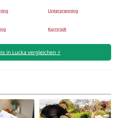
ning
Unterprenning
ing
Kornrödt
eis in Lucka vergleichen ⚡️