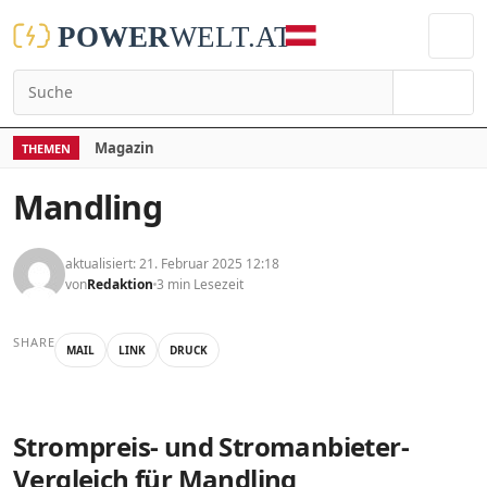
Suchen
Magazin
THEMEN
Mandling
aktualisiert: 21. Februar 2025 12:18
von
Redaktion
3 min Lesezeit
SHARE
MAIL
LINK
DRUCK
Strompreis- und Stromanbieter-
Vergleich für Mandling