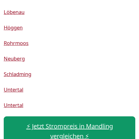
Löbenau
Höggen
Rohrmoos
Neuberg
Schladming
Untertal
Untertal
⚡️ Jetzt Strompreis in Mandling
vergleichen ⚡️