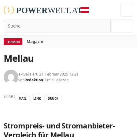
Suchen
Magazin
THEMEN
Mellau
aktualisiert: 21. Februar 2025 12:21
von
Redaktion
3 min Lesezeit
SHARE
MAIL
LINK
DRUCK
Strompreis- und Stromanbieter-
Vergleich für Mellau