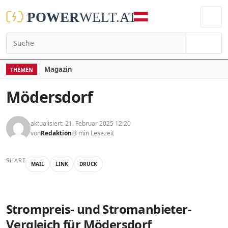
Suchen
Magazin
THEMEN
Mödersdorf
aktualisiert: 21. Februar 2025 12:20
von
Redaktion
3 min Lesezeit
SHARE
MAIL
LINK
DRUCK
Strompreis- und Stromanbieter-
Vergleich für Mödersdorf