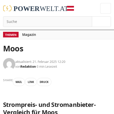
Suchen
Magazin
THEMEN
Moos
aktualisiert: 21. Februar 2025 12:20
von
Redaktion
3 min Lesezeit
SHARE
MAIL
LINK
DRUCK
Strompreis- und Stromanbieter-
Vergleich für Moos