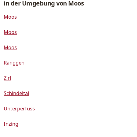
in der Umgebung von Moos
Moos
Moos
Moos
Ranggen
Zirl
Schindeltal
Unterperfuss
Inzing