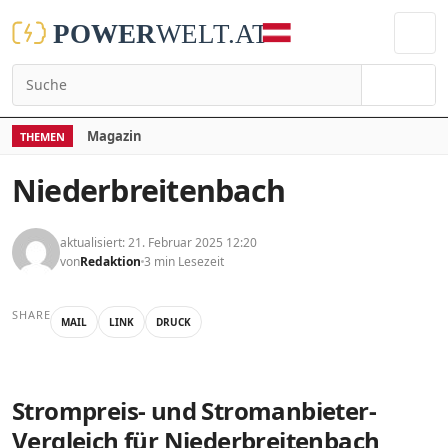
Suchen
Magazin
THEMEN
Niederbreitenbach
aktualisiert: 21. Februar 2025 12:20
von
Redaktion
3 min Lesezeit
SHARE
MAIL
LINK
DRUCK
Strompreis- und Stromanbieter-
Vergleich für Niederbreitenbach