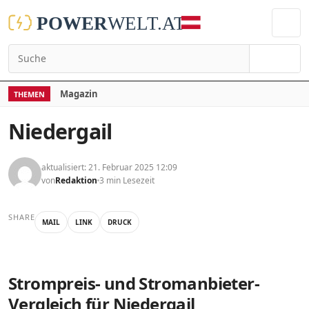
Suchen
Magazin
THEMEN
Niedergail
aktualisiert: 21. Februar 2025 12:09
von
Redaktion
3 min Lesezeit
SHARE
MAIL
LINK
DRUCK
Strompreis- und Stromanbieter-
Vergleich für Niedergail