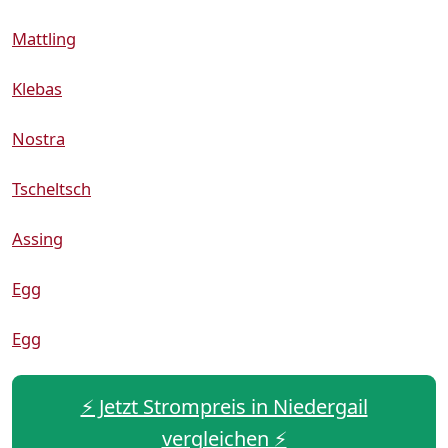
Mattling
Klebas
Nostra
Tscheltsch
Assing
Egg
Egg
⚡️ Jetzt Strompreis in Niedergail
vergleichen ⚡️