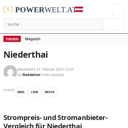
Suchen
Magazin
THEMEN
Niederthai
aktualisiert: 21. Februar 2025 12:20
von
Redaktion
3 min Lesezeit
SHARE
MAIL
LINK
DRUCK
Strompreis- und Stromanbieter-
Vergleich für Niederthai