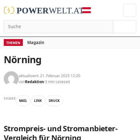
Suchen
Magazin
THEMEN
Nörning
aktualisiert: 21. Februar 2025 12:20
von
Redaktion
3 min Lesezeit
SHARE
MAIL
LINK
DRUCK
Strompreis- und Stromanbieter-
Vergleich für Nörning