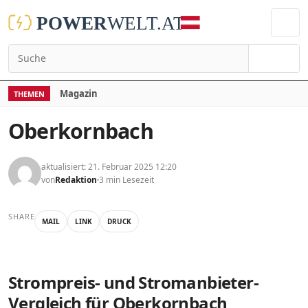
Suchen
Magazin
THEMEN
Oberkornbach
aktualisiert: 21. Februar 2025 12:20
von
Redaktion
3 min Lesezeit
SHARE
MAIL
LINK
DRUCK
Strompreis- und Stromanbieter-
Vergleich für Oberkornbach