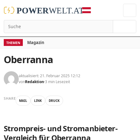
Suchen
Magazin
THEMEN
Oberranna
aktualisiert: 21. Februar 2025 12:12
von
Redaktion
3 min Lesezeit
SHARE
MAIL
LINK
DRUCK
Strompreis- und Stromanbieter-
Vergleich für Oberranna