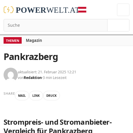
Suchen
Magazin
THEMEN
Pankrazberg
aktualisiert: 21. Februar 2025 12:21
von
Redaktion
3 min Lesezeit
SHARE
MAIL
LINK
DRUCK
Strompreis- und Stromanbieter-
Vergleich für Pankrazberg