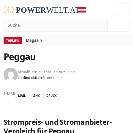
Suchen
Magazin
THEMEN
Peggau
aktualisiert: 21. Februar 2025 12:19
von
Redaktion
3 min Lesezeit
SHARE
MAIL
LINK
DRUCK
Strompreis- und Stromanbieter-
Vergleich für Peggau