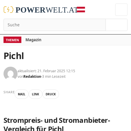
Suchen
Magazin
THEMEN
Pichl
aktualisiert: 21. Februar 2025 12:15
von
Redaktion
3 min Lesezeit
SHARE
MAIL
LINK
DRUCK
Strompreis- und Stromanbieter-
Vergleich für Pichl