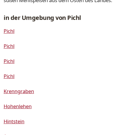
süßen Mehlspeisen aus dem Osten des Landes.
in der Umgebung von Pichl
Pichl
Pichl
Pichl
Pichl
Krenngraben
Hohenlehen
Hintstein