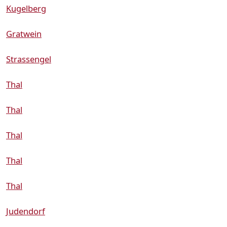
Kugelberg
Gratwein
Strassengel
Thal
Thal
Thal
Thal
Thal
Judendorf