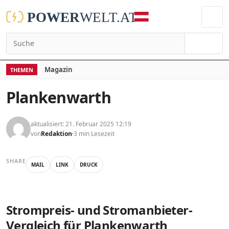
Suchen
Magazin
THEMEN
Plankenwarth
aktualisiert: 21. Februar 2025 12:19
von
Redaktion
3 min Lesezeit
SHARE
MAIL
LINK
DRUCK
Strompreis- und Stromanbieter-
Vergleich für Plankenwarth