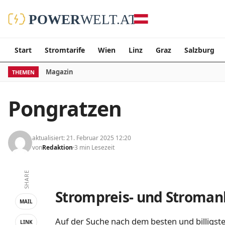
Start
Stromtarife
Wien
Linz
Graz
Salzburg
Magazin
THEMEN
Pongratzen
aktualisiert: 21. Februar 2025 12:20
von
Redaktion
3 min Lesezeit
SHARE
Strompreis- und Stromanb
MAIL
Auf der Suche nach dem besten und billigste
LINK