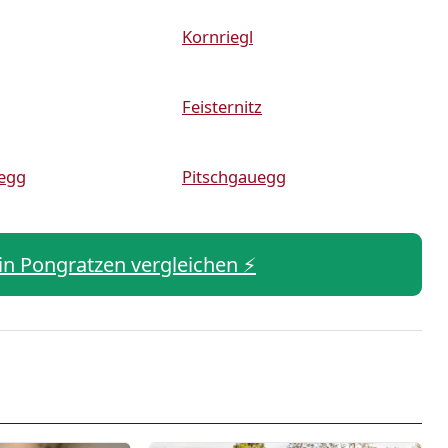
Kornriegl
Feisternitz
egg
Pitschgauegg
 in Pongratzen vergleichen ⚡️