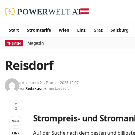
Start
Stromtarife
Wien
Linz
Graz
Salzburg
Magazin
THEMEN
Reisdorf
aktualisiert: 21. Februar 2025 12:07
von
Redaktion
3 min Lesezeit
SHARE
Strompreis- und Stromanb
MAIL
Auf der Suche nach dem besten und billigste
LINK