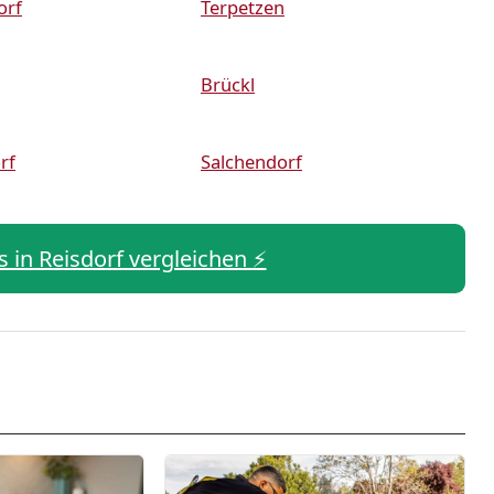
orf
Terpetzen
Brückl
rf
Salchendorf
s in Reisdorf vergleichen ⚡️