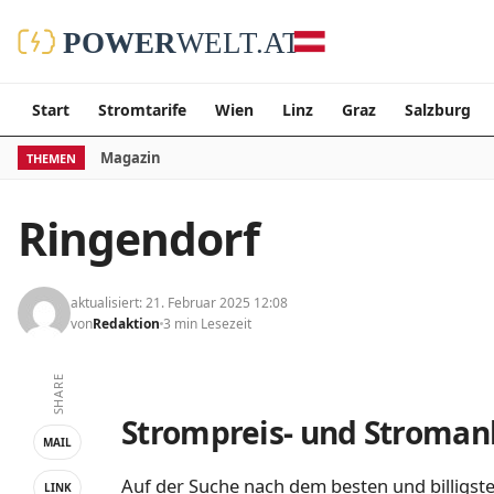
Start
Stromtarife
Wien
Linz
Graz
Salzburg
Magazin
THEMEN
Ringendorf
aktualisiert: 21. Februar 2025 12:08
von
Redaktion
3 min Lesezeit
SHARE
Strompreis- und Stromanb
MAIL
Auf der Suche nach dem besten und billigste
LINK