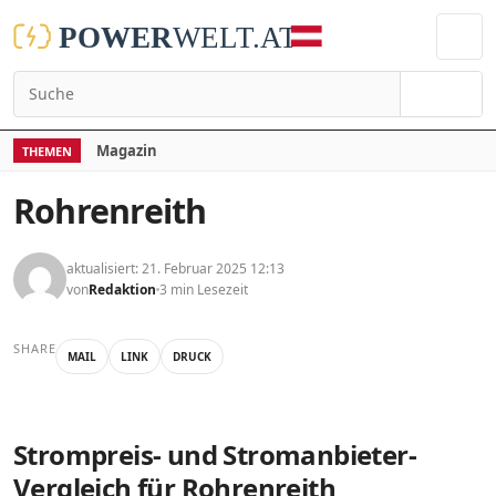
Suchen
Magazin
THEMEN
Rohrenreith
aktualisiert: 21. Februar 2025 12:13
von
Redaktion
3 min Lesezeit
SHARE
MAIL
LINK
DRUCK
Strompreis- und Stromanbieter-
Vergleich für Rohrenreith