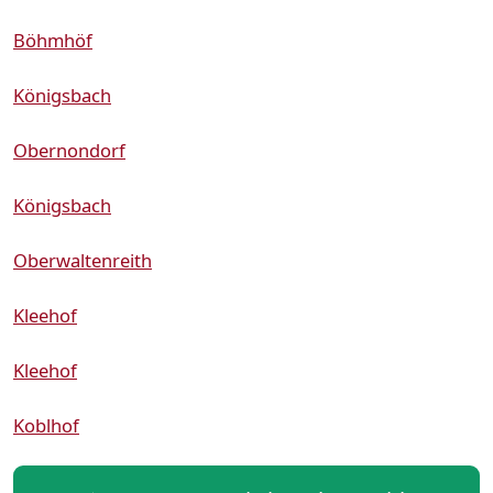
Böhmhöf
Königsbach
Obernondorf
Königsbach
Oberwaltenreith
Kleehof
Kleehof
Koblhof