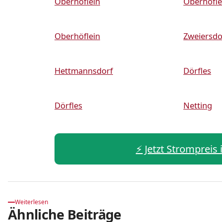
Oberhöflein
Oberhöfle
Oberhöflein
Zweiersdo
Hettmannsdorf
Dörfles
Dörfles
Netting
⚡️ Jetzt Strompreis
Weiterlesen
Ähnliche Beiträge