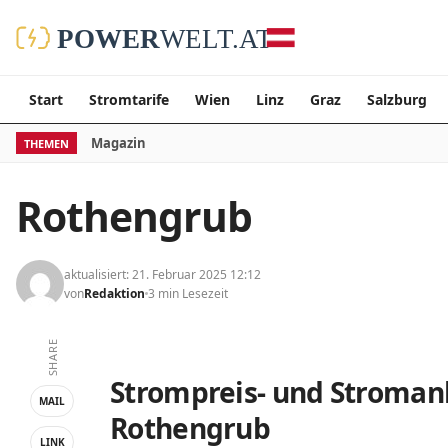
Start
Stromtarife
Wien
Linz
Graz
Salzburg
Magazin
THEMEN
Rothengrub
aktualisiert: 21. Februar 2025 12:12
von
Redaktion
3 min Lesezeit
SHARE
Strompreis- und Stromanb
MAIL
Rothengrub
LINK