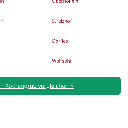
in
Oberhöflein
rf
Strelzhof
Dörfles
Wolfsohl
 in Rothengrub vergleichen ⚡️