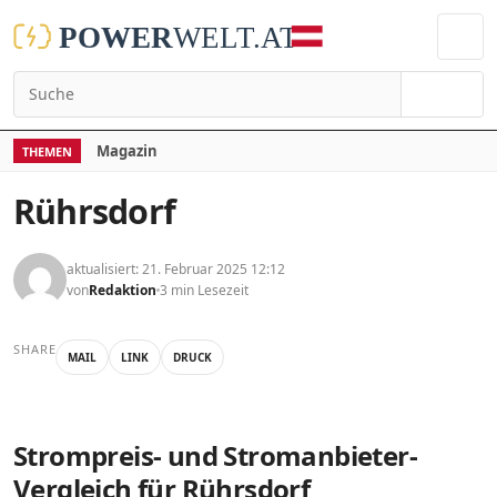
Suchen
Magazin
THEMEN
Rührsdorf
aktualisiert: 21. Februar 2025 12:12
von
Redaktion
3 min Lesezeit
SHARE
MAIL
LINK
DRUCK
Strompreis- und Stromanbieter-
Vergleich für Rührsdorf