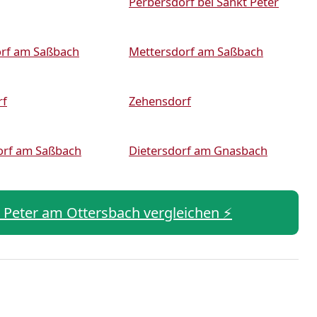
Perbersdorf bei Sankt Peter
rf am Saßbach
Mettersdorf am Saßbach
rf
Zehensdorf
orf am Saßbach
Dietersdorf am Gnasbach
kt Peter am Ottersbach vergleichen ⚡️