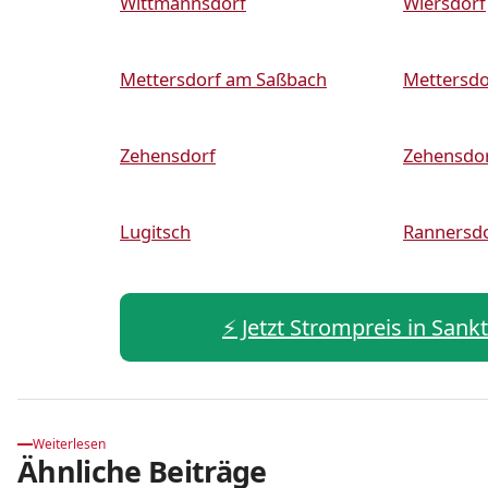
Wittmannsdorf
Wiersdorf
Mettersdorf am Saßbach
Mettersdo
Zehensdorf
Zehensdo
Lugitsch
Rannersd
⚡️ Jetzt Strompreis in San
Weiterlesen
Ähnliche Beiträge