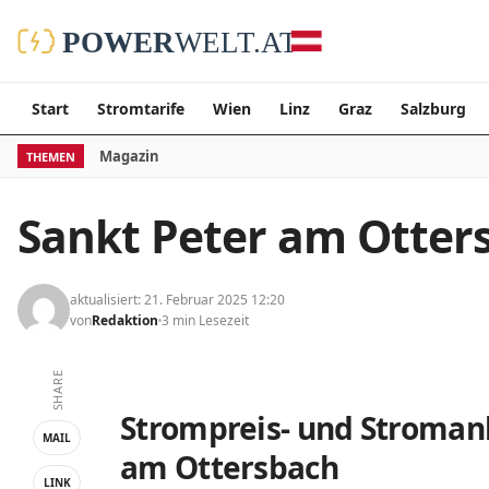
Start
Stromtarife
Wien
Linz
Graz
Salzburg
Magazin
THEMEN
Sankt Peter am Otter
aktualisiert: 21. Februar 2025 12:20
von
Redaktion
3 min Lesezeit
SHARE
Strompreis- und Stromanb
MAIL
am Ottersbach
LINK